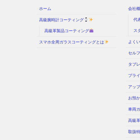
ホーム
会社
代
高級腕時計コーティング
ス
高級革製品コーティング
よくい
スマホ全周ガラスコーティングとは
セル
タブ
プラ
アッ
お預
車両
高級
取扱