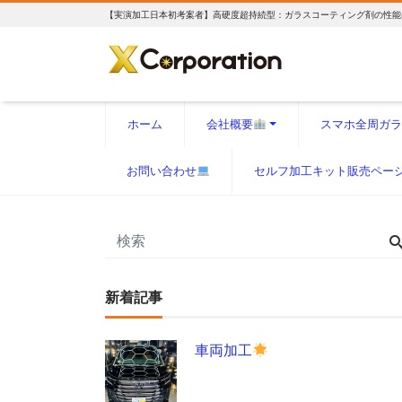
【実演加工日本初考案者】高硬度超持続型：ガラスコーティング剤の性能
ホーム
会社概要
スマホ全周ガラ
お問い合わせ
セルフ加工キット販売ペー
新着記事
車両加工