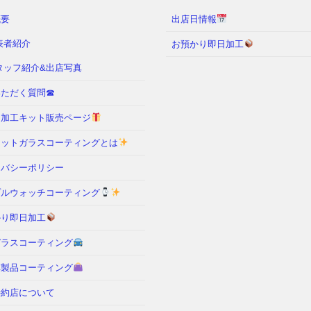
概要
出店日情報
表者紹介
お預かり即日加工
タッフ紹介&出店写真
ただく質問☎︎
フ加工キット販売ページ
レットガラスコーティングとは
イバシーポリシー
プルウォッチコーティング
かり即日加工
ガラスコーティング
革製品コーティング
特約店について