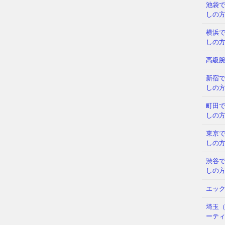
池袋
しの
横浜
しの
高級
新宿
しの
町田
しの
東京
しの
渋谷
しの
エッ
埼玉
ーテ