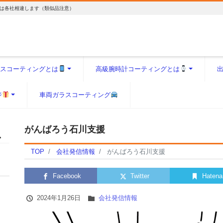
は各社相違します（類似品注意）
スコーティングとは
高級腕時計コーティングとは
ジ
車両ガラスコーティング
がんばろう石川支援
TOP
会社発信情報
がんばろう石川支援
Facebook
Twitter
Hatena
2024年1月26日
会社発信情報