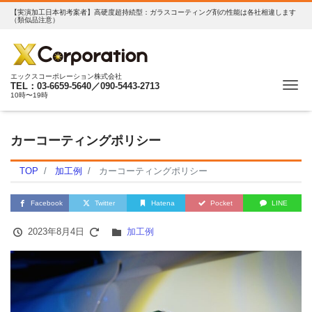
【実演加工日本初考案者】高硬度超持続型：ガラスコーティング剤の性能は各社相違します
（類似品注意）
エックスコーポレーション株式会社
Me
TEL：03-6659-5640／090-5443-2713
10時〜19時
カーコーティングポリシー
TOP
加工例
カーコーティングポリシー
Facebook
Twitter
Hatena
Pocket
LINE
2023年8月4日
加工例