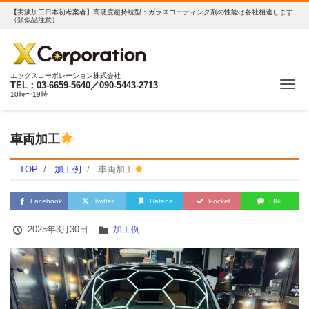
【実演加工日本初考案者】高硬度超持続型：ガラスコーティング剤の性能は各社相違します
（類似品注意）
エックスコーポレーション株式会社
Me
TEL：03-6659-5640／090-5443-2713
10時〜19時
車両加工
TOP
加工例
車両加工
Facebook
Twitter
Hatena
Pocket
LINE
2025年3月30日
加工例