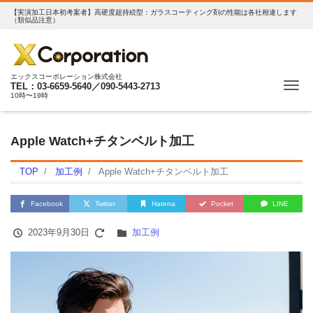
【実演加工日本初考案者】高硬度超持続型：ガラスコーティング剤の性能は各社相違します
（類似品注意）
エックスコーポレーション株式会社
Me
TEL：03-6659-5640／090-5443-2713
10時〜19時
Apple Watch+チタンベルト加工
TOP
加工例
Apple Watch+チタンベルト加工
Facebook
Twitter
Hatena
Pocket
LINE
2023年9月30日
加工例