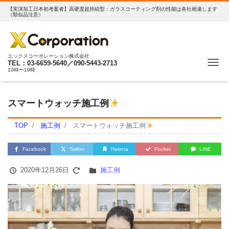
【実演加工日本初考案者】高硬度超持続型：ガラスコーティング剤の性能は各社相違します
（類似品注意）
エックスコーポレーション株式会社
Me
TEL：03-6659-5640／090-5443-2713
10時〜19時
スマートウォッチ施工例
TOP
施工例
スマートウォッチ施工例
Facebook
Twitter
Hatena
Pocket
LINE
2020年12月26日
施工例