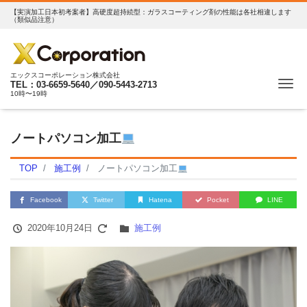
【実演加工日本初考案者】高硬度超持続型：ガラスコーティング剤の性能は各社相違します
（類似品注意）
エックスコーポレーション株式会社
Me
TEL：03-6659-5640／090-5443-2713
10時〜19時
ノートパソコン加工
TOP
施工例
ノートパソコン加工
Facebook
Twitter
Hatena
Pocket
LINE
2020年10月24日
施工例