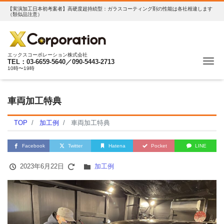
【実演加工日本初考案者】高硬度超持続型：ガラスコーティング剤の性能は各社相違します
（類似品注意）
エックスコーポレーション株式会社
Me
TEL：03-6659-5640／090-5443-2713
10時〜19時
車両加工特典
TOP
加工例
車両加工特典
Facebook
Twitter
Hatena
Pocket
LINE
2023年6月22日
加工例